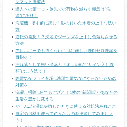
レマット洗濯法
達人への第一歩～旅先での荷物を減らす極意は“洗
濯”にあり！
洗濯機…壊す前に読む！砂の付いた水着の上手な洗い
方
逆転の発想！？洗濯でジーンズを上手に色落ちさせる
方法
アレルギーでも怖くない！肌に優しい洗剤ゼロ洗濯を
目指そう
汚れ落として思い出落とさず…大事な“サイン入り衣
類”はこう洗え！
静電気がツライ冬場…洗濯で電気女にならないための
対策を！
洗濯、掃除…何でもござれ！1枚の“新聞紙”があなたの
生活を豊かに変える
がーん…洗濯に失敗したときに使える対処法あれこれ
自宅の浴槽を使って色々なものを洗濯してみましょ
う！