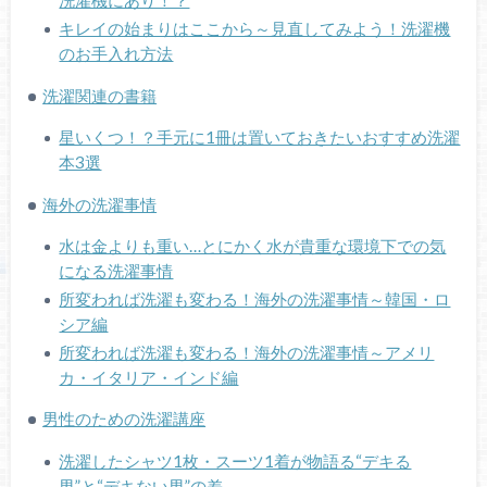
洗濯機にあり！？
キレイの始まりはここから～見直してみよう！洗濯機
のお手入れ方法
洗濯関連の書籍
星いくつ！？手元に1冊は置いておきたいおすすめ洗濯
本3選
海外の洗濯事情
水は金よりも重い…とにかく水が貴重な環境下での気
になる洗濯事情
所変われば洗濯も変わる！海外の洗濯事情～韓国・ロ
シア編
所変われば洗濯も変わる！海外の洗濯事情～アメリ
カ・イタリア・インド編
男性のための洗濯講座
洗濯したシャツ1枚・スーツ1着が物語る“デキる
男”と“デキない男”の差