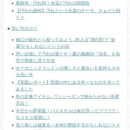
素材別・汚れ別！水温と汚れの関係性
【汚れの過程】汚れという永遠のテーマ、さぁどう戦
う？
洗い方のコツ
袖口が破れたら疑ってみよう…犯人は“漂白剤”と“金
属”かもしれないというお話
思い出残して汚れは落とす！夏の風物詩『浴衣』を自
宅で簡単に洗う方法
オーガニックコットンの優しさと風合いを長持ちさせ
る洗い方
【実践レポート】部屋の中にある色々なものを洗って
みました
冬の定番アイテム…ワンシーズンで終わらせない洗濯
方法！
今日から即実践！バスタオルは毎日洗ってフワフワ・
モコモコ清潔に！
洗う角には福来る～女神が降臨するかもしれないトイ