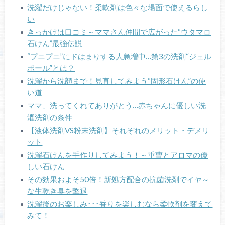
洗濯だけじゃない！柔軟剤は色々な場面で使えるらし
い
きっかけは口コミ～ママさん仲間で広がった“ウタマロ
石けん”最強伝説
“プニプニ”にドはまりする人急増中…第3の洗剤“ジェル
ボール”とは？
洗濯から洗顔まで！見直してみよう“固形石けん”の使
い道
ママ、洗ってくれてありがとう…赤ちゃんに優しい洗
濯洗剤の条件
【液体洗剤VS粉末洗剤】それぞれのメリット・デメリ
ット
洗濯石けんを手作りしてみよう！～重曹とアロマの優
しい石けん
その効果およそ50倍！新処方配合の抗菌洗剤でイヤ～
な生乾き臭を撃退
洗濯後のお楽しみ･･･香りを楽しむなら柔軟剤を変えて
みて！