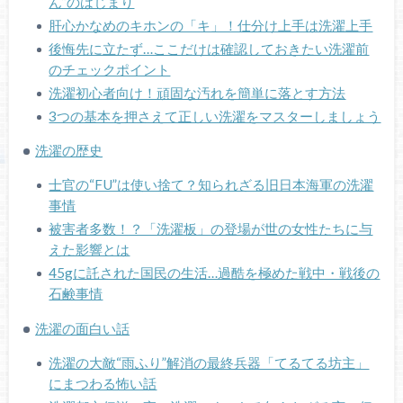
ん”のはじまり
肝心かなめのキホンの「キ」！仕分け上手は洗濯上手
後悔先に立たず…ここだけは確認しておきたい洗濯前
のチェックポイント
洗濯初心者向け！頑固な汚れを簡単に落とす方法
3つの基本を押さえて正しい洗濯をマスターしましょう
洗濯の歴史
士官の“FU”は使い捨て？知られざる旧日本海軍の洗濯
事情
被害者多数！？「洗濯板」の登場が世の女性たちに与
えた影響とは
45gに託された国民の生活…過酷を極めた戦中・戦後の
石鹸事情
洗濯の面白い話
洗濯の大敵“雨ふり”解消の最終兵器「てるてる坊主」
にまつわる怖い話