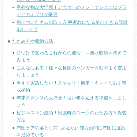
意外な物が大活躍！アウターのメンテナンスにはブラ
シとカミソリが最適
服についたガムの取り方 手遅れになる前にできる簡単
3ステップ
たたみ方や収納方法
片づけで変わるこれからの運命！～風水収納を考えて
みよう
こんなにある！様々な種類のハンガーを効率よく使用
しましょう
今すぐ実践したい！スッキリ・簡単・キレイなお手軽
収納術
年末のタンスの大掃除！良い年を迎える準備をしまし
ょう
ビジネスマン必須！出張時のスーツのたたみ方と保管
方法
布団ケアの落とし穴…あなたは知らぬ間に布団に湿気
を溜めている