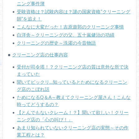
ニング事件簿
受験資格は？試験内容は？謎の国家資格“クリーニング
師”を追え！
こんなに大変だった！吉原遊郭のクリーニング事情
白洋舎～クリーニングの父、五十嵐健治の功績
クリーニングの歴史～洗濯の今昔物語
クリーニング店の仕事内容
受付が司令塔！？クリーニング店の質は意外な所で決
まっていた
聞いてビックリ…知っているとためになるクリーニン
グ店のこぼれ話
ためになるQ＆A～教えてクリーニング屋さん！こんな
時ってどうするの？
【とんでもないクレーム！？】聞いて欲しい！クリー
ニング店の「心の叫び！」
あまり知られていないクリーニング店の実態～その作
業工程とは？