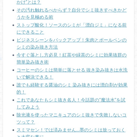
かけ”とは？
その汚れ触れるべからず？自分でシミ抜きすべきかど
うかを見極める術
ストップ酸化！ソースのシミが「漂白ジミ」になる前
にできること
ビジネスシーンをバックアップ！朱肉とボールペンの
シミの染み抜き方法
今すぐ落とし方必見！紅茶や緑茶のシミに効果抜群の
簡単染み抜き術
コーヒーのシミは簡単に落とせる 抜き染み抜きは水洗
いで解決できる！
誰でも経験する醤油のシミ 染み抜きには漂白剤が効果
的！
これであなたもシミ抜き名人！今話題の“魔法水”を試
してみよう
除光液を使ったマニキュアのシミ抜きで失敗しないコ
ツって？
スミマセン！では済みません…墨のシミは放っておく
と大変な事に