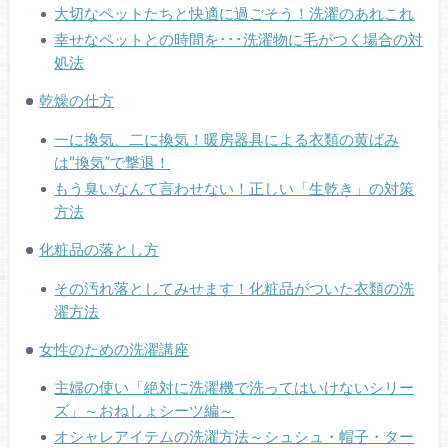
大切なペットたちと快適に過ごそう！洗濯のあれこれ
幸せなペットとの時間を･･･洗濯物に毛がつく場合の対
処法
乾燥の仕方
一に換気、二に換気！暖房器具による衣類の黄ばみ
は“換気”で撃退！
もう臭いなんて言わせない！正しい「生乾き」の対策
方法
化粧品の落とし方
その汚れ落としてみせます！化粧品がついた衣類の洗
濯方法
女性のための洗濯講座
主婦の使い「絶対に洗濯機で洗ってはいけないシリー
ズ」～おねしょシーツ編～
オシャレアイテムの洗濯方法～シュシュ・帽子・ター