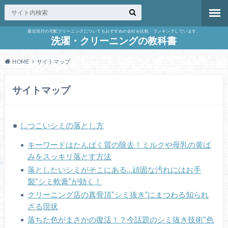
最近流行の宅配クリーニングについてもおすすめの会社を比較・ランキングしています。
洗濯・クリーニングの教科書
HOME
サイトマップ
サイトマップ
しつこいシミの落とし方
キーワードはたんぱく質の除去！ミルクや母乳の黄ば
みをスッキリ落とす方法
落としたいシミがそこにある…頑固な汚れにはお手
製“シミ軟膏”が効く！
クリーニング店の真骨頂“シミ抜き”にまつわる知られ
ざる現状
落ちた色がまさかの復活！？今話題のシミ抜き技術“色