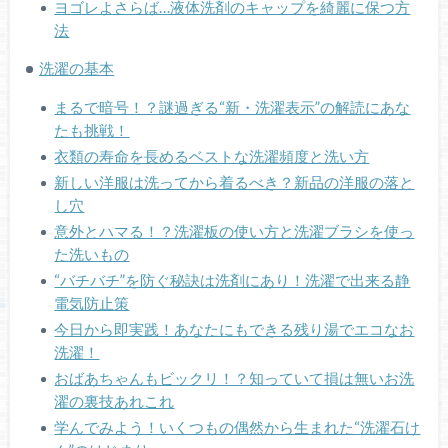
ヨゴレよさらば…液体洗剤のキャップを綺麗に保つ方
法
洗濯の基本
まるで暗号！？謎過ぎる“新・洗濯表示”の解読にあな
たも挑戦！
衣類の寿命を長めるベストな洗濯頻度と洗い方
新しい洋服は洗ってから着るべき？新品の洋服の落と
し穴
意外とハマる！？洗濯板の使い方と洗濯ブラシを使っ
た洗いもの
“バチバチ”を防ぐ秘訣は洗剤にあり！洗濯で出来る静
電気防止策
今日から即実践！あなたにもできる残り湯でエコなお
洗濯！
おばあちゃんもビックリ！？知っていて損は無いお洗
濯の裏技あれこれ
学んでみよう！いくつもの偶然から生まれた“洗濯石け