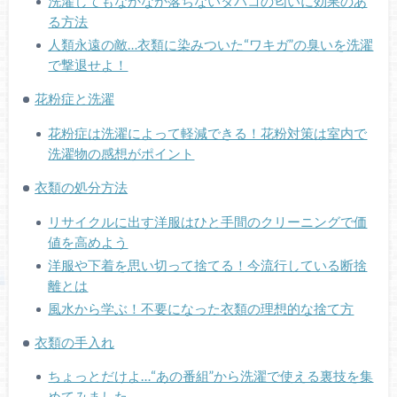
洗濯してもなかなか落ちないタバコの匂いに効果のあ
る方法
人類永遠の敵…衣類に染みついた“ワキガ”の臭いを洗濯
で撃退せよ！
花粉症と洗濯
花粉症は洗濯によって軽減できる！花粉対策は室内で
洗濯物の感想がポイント
衣類の処分方法
リサイクルに出す洋服はひと手間のクリーニングで価
値を高めよう
洋服や下着を思い切って捨てる！今流行している断捨
離とは
風水から学ぶ！不要になった衣類の理想的な捨て方
衣類の手入れ
ちょっとだけよ…“あの番組”から洗濯で使える裏技を集
めてみました