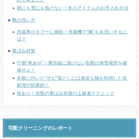
雨にも雪にも負けない！冬のアイテムのお手入れ方法
靴の洗い方
洗濯界のタブーに挑戦！洗濯機で“靴”を丸洗いするに
は？
黄ばみ対策
打倒“色あせ”！紫外線に負けない衣類の保管場所を確
保せよ！
衣類に付いた“サビ”落としには身近な物を利用した前
処理が効果的！
技あり！衣類の黄ばみ対策の上級者テクニック
宅配クリーニングのレポート