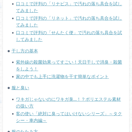
口コミで評判の「リナビス」で汚れの落ち具合を試し
てみました
口コミで評判の「リネット」で汚れの落ち具合を試し
てみました
口コミで評判の「せんたく便」で汚れの落ち具合を試
してみました
干し方の基本
紫外線の殺菌効果ってすごい！天日干しで消臭・殺菌
をしよう！
家の中でも上手に洗濯物を干す簡単なポイント
服と臭い
ワキガじゃないのにワキガ臭…！？ポリエステル素材
の扱い方
客の使い「絶対に臭ってはいけないシリーズ」～タク
シー・車内編～
服のたたみ方