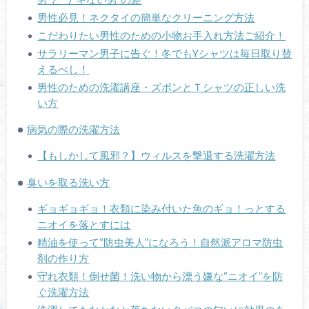
男性必見！ネクタイの簡単なクリーニング方法
こだわりたい男性のための小物お手入れ方法ご紹介！
サラリーマン男子に告ぐ！冬でもYシャツは毎日取り替
えるべし！
男性のための洗濯講座・ズボンとＴシャツの正しい洗
い方
病気の際の洗濯方法
【もしかして風邪？】ウィルスを撃退する洗濯方法
臭いを取る洗い方
ギョギョギョ！衣類に染み付いた魚のギョ！っとする
ニオイを落とすには
精油を使って“防虫美人”になろう！自然派アロマ防虫
剤の作り方
守れ衣類！倒せ菌！洗い物から漂う嫌な“ニオイ”を防
ぐ洗濯方法