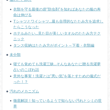
衣類を守る最後の砦“防虫剤”を知ればあなたの服の寿
命は伸びる
Tシャツとワイシャツ…最も合理的なたたみ方を追求し
たらこうなった
ホテルみたい…見た目が美しいタオルのたたみ方テク
ニック
タンス収納はたたみ方がポイント～下着・衣類編
未分類
寝ても覚めても洗濯三昧…そんなあなたに贈る洗濯夢
占いのこぼれ話
意外な事実！洗濯とは“悪い気”を落とすための儀式だ
った！？
汚れのメカニズム
徹底解説！知っているようで知らない汚れとシミの世
界