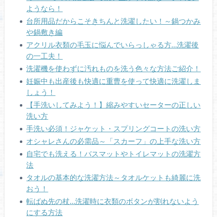
ようなら！
台所用品だからこそきちんと洗濯したい！～鍋つかみ
や鍋敷き編
アクリル衣類の毛玉に悩んでいらっしゃる方…洗濯後
の一工夫！
洗濯機を使わずに汚れものを洗う色々な方法ご紹介！
妊娠中も出産後も快適に重曹を使って快適に洗濯しま
しょう！
【手洗いしてみよう！】縮みやすいセーターの正しい
洗い方
手洗い必須！ジャケット・スプリングコートの洗い方
オシャレさんの必需品～「スカーフ」の上手な洗い方
自宅でも洗える！バスマットやトイレマットの洗濯方
法
タオルの基本的な洗濯方法～タオルケットも綺麗に洗
おう！
転ばぬ先の杖…洗濯時に衣類のボタンが割れないよう
にする方法