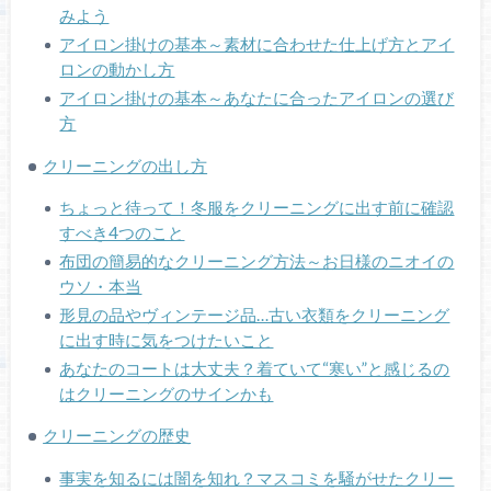
みよう
アイロン掛けの基本～素材に合わせた仕上げ方とアイ
ロンの動かし方
アイロン掛けの基本～あなたに合ったアイロンの選び
方
クリーニングの出し方
ちょっと待って！冬服をクリーニングに出す前に確認
すべき4つのこと
布団の簡易的なクリーニング方法～お日様のニオイの
ウソ・本当
形見の品やヴィンテージ品…古い衣類をクリーニング
に出す時に気をつけたいこと
あなたのコートは大丈夫？着ていて“寒い”と感じるの
はクリーニングのサインかも
クリーニングの歴史
事実を知るには闇を知れ？マスコミを騒がせたクリー