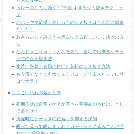
カレーのシミに効く！“華麗”すぎるシミ抜きテクニッ
ク
パパ・ママ応援！おしっこのシミ抜きはこんなに簡単
だった！
おさらいしてみよう～漂白による正しいシミ抜きの方
法
なんじゃこりゃ～！となる前に、自宅で出来るケチャ
ップのシミ抜き法
水洗い厳禁！衣類に付いた花粉のシミ抜き方法
もう慌てなくても大丈夫！ジュースで出来たシミにサ
ヨウナラ！
しつこい汚れの落とし方
初期症状は自宅でケアが基本～革製品のカビはこうし
て落とせ！
洗濯時にジーンズの色落ちを抑える洗剤
吸って吸って吸いまくれ！カーペットに染みこんだ汚
れには“掃除機”が効く