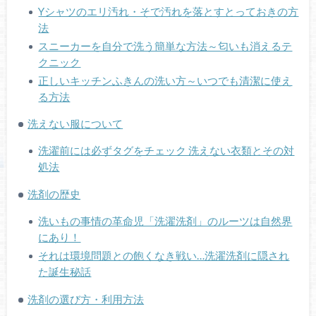
Yシャツのエリ汚れ・そで汚れを落とすとっておきの方
法
スニーカーを自分で洗う簡単な方法～匂いも消えるテ
クニック
正しいキッチンふきんの洗い方～いつでも清潔に使え
る方法
洗えない服について
洗濯前には必ずタグをチェック 洗えない衣類とその対
処法
洗剤の歴史
洗いもの事情の革命児「洗濯洗剤」のルーツは自然界
にあり！
それは環境問題との飽くなき戦い…洗濯洗剤に隠され
た誕生秘話
洗剤の選び方・利用方法