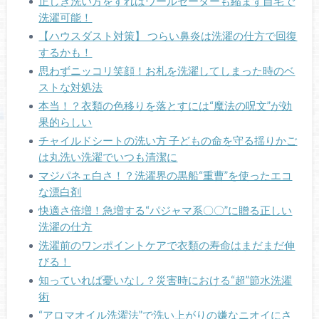
正しき洗い方をすればウールセーターも縮まず自宅で
洗濯可能！
【ハウスダスト対策】 つらい鼻炎は洗濯の仕方で回復
するかも！
思わずニッコリ笑顔！お札を洗濯してしまった時のベ
ストな対処法
本当！？衣類の色移りを落とすには“魔法の呪文”が効
果的らしい
チャイルドシートの洗い方 子どもの命を守る揺りかご
は丸洗い洗濯でいつも清潔に
マジパネェ白さ！？洗濯界の黒船“重曹”を使ったエコ
な漂白剤
快適さ倍増！急増する“パジャマ系〇〇”に贈る正しい
洗濯の仕方
洗濯前のワンポイントケアで衣類の寿命はまだまだ伸
びる！
知っていれば憂いなし？災害時における“超”節水洗濯
術
“アロマオイル洗濯法”で洗い上がりの嫌なニオイにさ