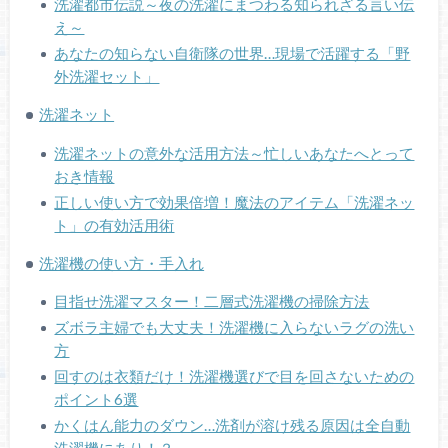
洗濯都市伝説～夜の洗濯にまつわる知られざる言い伝
え～
あなたの知らない自衛隊の世界…現場で活躍する「野
外洗濯セット」
洗濯ネット
洗濯ネットの意外な活用方法～忙しいあなたへとって
おき情報
正しい使い方で効果倍増！魔法のアイテム「洗濯ネッ
ト」の有効活用術
洗濯機の使い方・手入れ
目指せ洗濯マスター！二層式洗濯機の掃除方法
ズボラ主婦でも大丈夫！洗濯機に入らないラグの洗い
方
回すのは衣類だけ！洗濯機選びで目を回さないための
ポイント6選
かくはん能力のダウン…洗剤が溶け残る原因は全自動