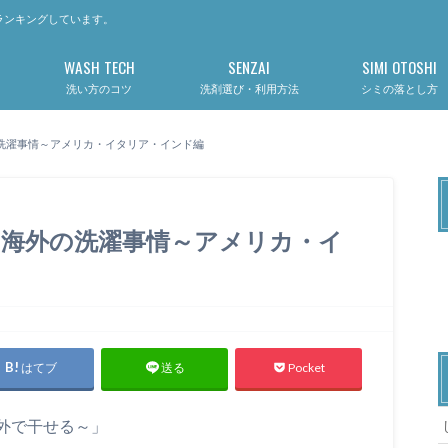
ランキングしています。
WASH TECH
SENZAI
SIMI OTOSHI
洗い方のコツ
洗剤選び・利用方法
シミの落とし方
洗濯事情～アメリカ・イタリア・インド編
！海外の洗濯事情～アメリカ・イ
はてブ
Pocket
送る
外で干せる～」