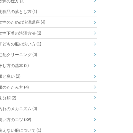
乾燥の仕方
(2)
化粧品の落とし方
(1)
女性のための洗濯講座
(4)
女性下着の洗濯方法
(3)
子どもの服の洗い方
(1)
宅配クリーニング
(3)
干し方の基本
(2)
服と臭い
(2)
服のたたみ方
(4)
未分類
(2)
汚れのメカニズム
(3)
洗い方のコツ
(39)
洗えない服について
(1)