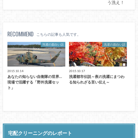
う洗え！
RECOMMEND
こちらの記事も人気です。
洗濯の面白い話
洗濯の面白い話
2015.10.14
2015.10.17
あなたの知らない自衛隊の世界…
洗濯都市伝説～夜の洗濯にまつわ
現場で活躍する「野外洗濯セッ
る知られざる言い伝え～
ト」
宅配クリーニングのレポート