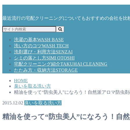
洗濯・クリーニングの教科書
最近流行の宅配クリーニングについてもおすすめの会社を比
洗濯の基本
WASH BASE
洗い方のコツ
WASH TECH
洗剤選び・利用方法
SENZAI
シミの落とし方
SIMI OTOSHI
宅配クリーニング紹介
TAKUHAI CLEANING
たたみ方・収納方法
STORAGE
HOME
臭いを取る洗い方
精油を使って“防虫美人”になろう！自然派アロマ防虫
2015.12.02
臭いを取る洗い方
精油を使って“防虫美人”になろう！自