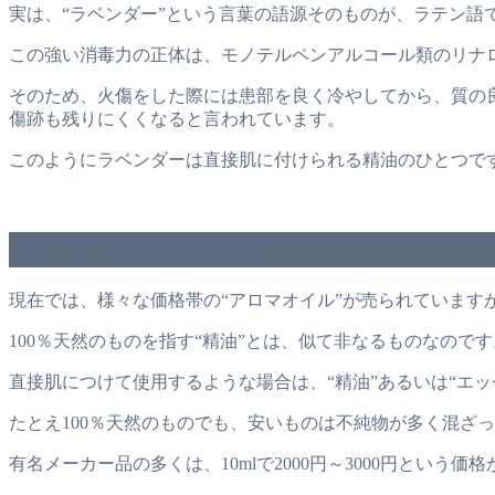
実は、“ラベンダー”という言葉の語源そのものが、ラテン語
この強い消毒力の正体は、モノテルペンアルコール類のリナロ
そのため、火傷をした際には患部を良く冷やしてから、質の
傷跡も残りにくくなると言われています。
このようにラベンダーは直接肌に付けられる精油のひとつで
100％天然の精油を選びましょう
現在では、様々な価格帯の“アロマオイル”が売られています
100％天然のものを指す“精油”とは、似て非なるものなのです
直接肌につけて使用するような場合は、“精油”あるいは“エ
たとえ100％天然のものでも、安いものは不純物が多く混ざ
有名メーカー品の多くは、10mlで2000円～3000円という価