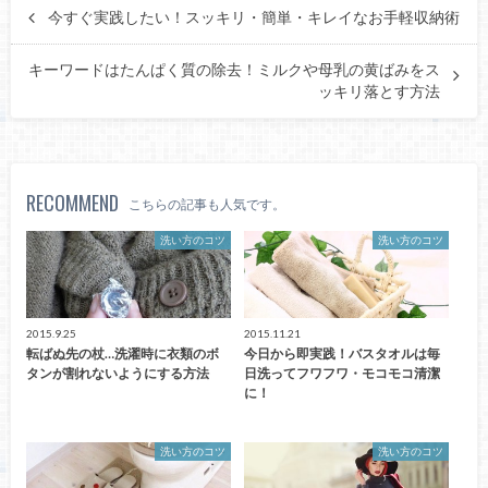
今すぐ実践したい！スッキリ・簡単・キレイなお手軽収納術
キーワードはたんぱく質の除去！ミルクや母乳の黄ばみをス
ッキリ落とす方法
RECOMMEND
こちらの記事も人気です。
洗い方のコツ
洗い方のコツ
2015.9.25
2015.11.21
転ばぬ先の杖…洗濯時に衣類のボ
今日から即実践！バスタオルは毎
タンが割れないようにする方法
日洗ってフワフワ・モコモコ清潔
に！
洗い方のコツ
洗い方のコツ