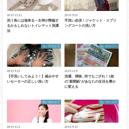
2015.11.21
2015.9.25
洗う角には福来る～女神が降臨す
手洗い必須！ジャケット・スプリ
るかもしれないトイレマット洗濯
ングコートの洗い方
法
洗い方のコツ
洗い方のコツ
2015.9.25
2015.11.2
【手洗いしてみよう！】縮みやす
洗濯、掃除…何でもござれ！1枚
いセーターの正しい洗い方
の“新聞紙”があなたの生活を豊か
に変える
洗い方のコツ
洗い方のコツ
2015.11.2
2015.9.13