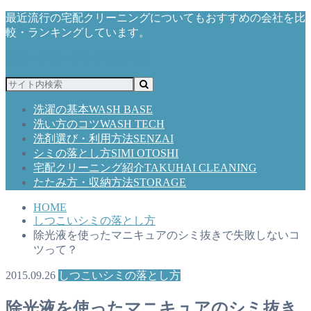
最近流行の宅配クリーニングについてもおすすめの会社を比
較・ランキングしています。
洗濯・クリーニングの教科書
洗濯の基本
WASH BASE
洗い方のコツ
WASH TECH
洗剤選び・利用方法
SENZAI
シミの落とし方
SIMI OTOSHI
宅配クリーニング紹介
TAKUHAI CLEANING
たたみ方・収納方法
STORAGE
HOME
しつこいシミの落とし方
除光液を使ったマニキュアのシミ抜きで失敗しないコ
ツって？
2015.09.26
しつこいシミの落とし方
除光液を使ったマニキュアのシミ抜き