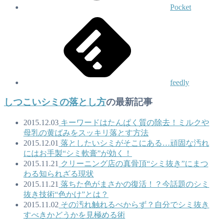
Pocket
feedly
しつこいシミの落とし方
の最新記事
2015.12.03
キーワードはたんぱく質の除去！ミルクや
母乳の黄ばみをスッキリ落とす方法
2015.12.01
落としたいシミがそこにある…頑固な汚れ
にはお手製“シミ軟膏”が効く！
2015.11.21
クリーニング店の真骨頂“シミ抜き”にまつ
わる知られざる現状
2015.11.21
落ちた色がまさかの復活！？今話題のシミ
抜き技術“色かけ”とは？
2015.11.02
その汚れ触れるべからず？自分でシミ抜き
すべきかどうかを見極める術